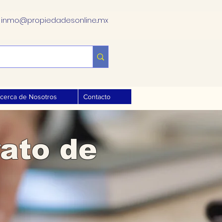
.
inmo@propiedadesonline..mx
cerca de Nosotros
Contacto
ato de