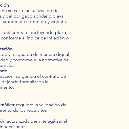
ación
y, en su caso, actualización de
s y del obligado solidario o aval,
l expediente completo y vigente.
es del contrato, incluyendo plazo,
s conforme al índice de inflación o
tación
ibe y resguarda de manera digital,
lidad y conforme a la normativa de
sonales.
vado
rmación, se genera el contrato de
, dejando formalizada la
miento.
omática
; requiere la validación de
iento de los requisitos
 actualizada permite agilizar el
 innecesarios.