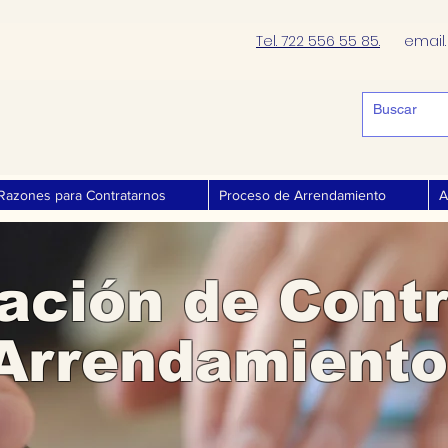
Tel. 722 556 55 85.
email
Razones para Contratarnos
Proceso de Arrendamiento
A
ación de Contr
Arrendamiento