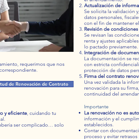
Actualización de inform
Se solicita la validación 
datos personales, fiscale
con el fin de mantener e
Revisión de condiciones
Se revisan las condicion
renta y ajustes aplicable
lo pactado previamente.
Integración de documen
La documentación se rec
endamiento, requerimos que nos
con estricta confidencia
 correspondiente.
protección de datos per
Firma del contrato reno
Una vez validada la info
itud de Renovación de Contrato
renovación para su firma
continuidad del arrenda
Importante
La renovación no es aut
o y eficiente
, cuidando tu
información y el cumplim
al.
establecidos.
ebería ser complicado… solo
Contar con documentación
proceso y evitar retrasos