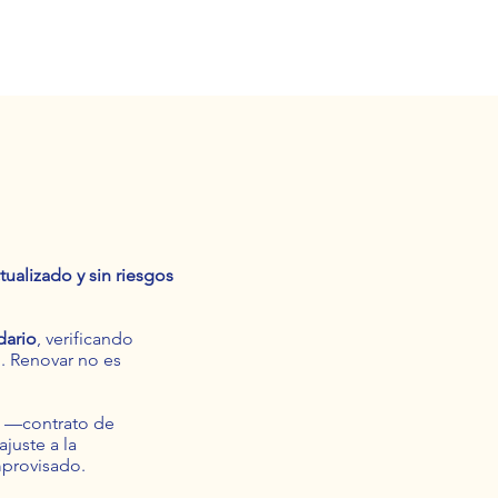
tualizado y sin riesgos
dario
, verificando
. Renovar no es
l
—contrato de
juste a la
mprovisado.