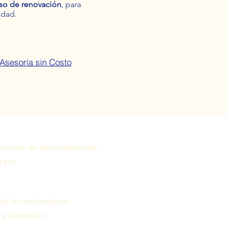
so de renovación
, para
idad.
 Asesoría sin Costo
peración de Arrendamiento
rato
del Arrendamiento,
 y Garantías