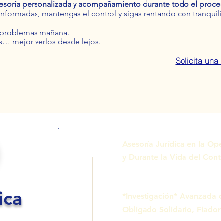
esoría personalizada y acompañamiento durante todo el proce
nformadas, mantengas el control y sigas rentando con tranquil
a problemas mañana.
s… mejor verlos desde lejos.
Solicita una
Asesoría Jurídica en la O
y Durante la Vida del Cont
ica
*Investigación* Avanzada 
Obligado Solidario, Fiador