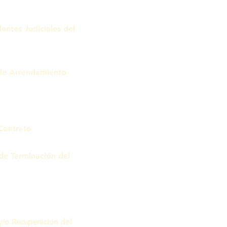
entes Judiciales del
 de Arrendamiento
 Contrato
de Terminación del
 y/o Recuperación
del