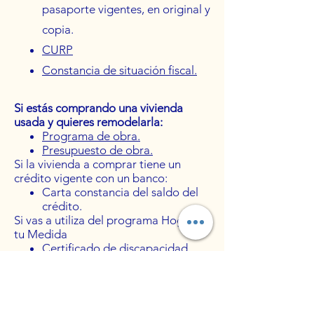
pasaporte vigentes, en original y
copia.
CURP
C
onstancia de situación fiscal.
Si estás comprando una vivienda
usada y quieres remodelarla:
Programa de obra.
Presupuesto de obra.
Si la vivienda a comprar tiene un
crédito vigente con un banco:
Carta constancia del saldo del
crédito.
Si vas a utiliza del programa Hogar a
tu Medida
Certificado de discapacidad.
Si vas a solicitar el crédito individual
Infonavit – Fovissste
Carta de autorización de crédito
emitida por el Fovissste.