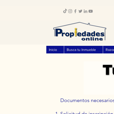
Inicio
Busca tu Inmueble
Razo
​Documentos necesarios 
Solicitud de inscripción