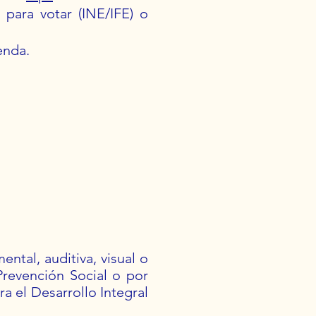
l para votar (INE/IFE) o
enda.
ntal, auditiva, visual o
Prevención Social o por
a el Desarrollo Integral