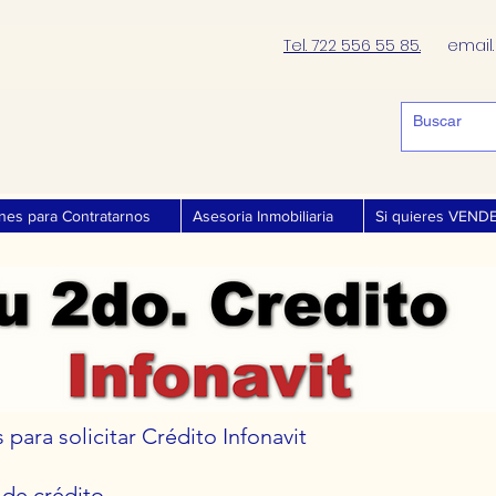
Tel. 722 556 55 85.
email
nes para Contratarnos
Asesoria Inmobiliaria
Si quieres VEND
para solicitar Crédito Infonavit
 de crédito.