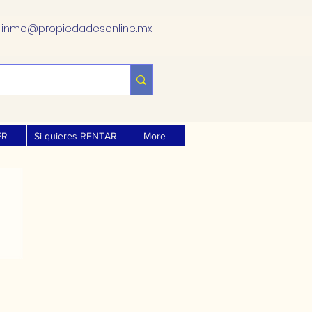
.
inmo@propiedadesonline..mx
ER
Si quieres RENTAR
More