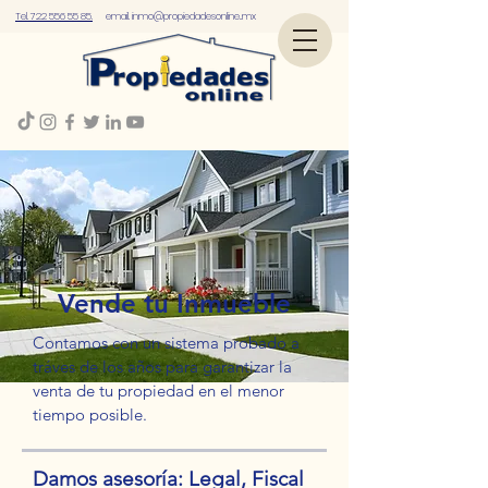
Tel. 722 556 55 85.
email.
inmo@propiedadesonline..mx
Vende tu Inmueble
Contamos con un sistema probado a
tráves de los años para garantizar la
venta de tu propiedad en el menor
tiempo posible.
Damos asesoría: Legal, Fiscal