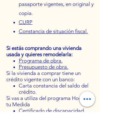
pasaporte vigentes, en original y
copia.
CURP
C
onstancia de situación fiscal.
Si estás comprando una vivienda
usada y quieres remodelarla:
Programa de obra.
Presupuesto de obra.
Si la vivienda a comprar tiene un
crédito vigente con un banco:
Carta constancia del saldo del
crédito.
Si vas a utiliza del programa Hogar a
tu Medida
Certificado de discapacidad.
Si vas a solicitar el crédito individual
Infonavit – Fovissste
Carta de autorización de crédito
emitida por el Fovissste.