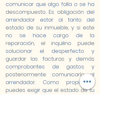
comunicar que algo falla o se ha 
descompuesto. Es obligación del 
arrendador estar al tanto del 
estado de su inmueble, y si este 
no se hace cargo de la 
reparación, el inquilino puede 
solucionar el desperfecto y 
guardar las facturas y demás 
comprobantes de gastos y 
posteriormente comunicarlo al 
arrendador. Como propietario 
puedes exigir que el estado de tu 
casa sea el mismo que cuando la 
entregaste (salvo por el desgaste 
natural), de lo contrario puedes 
quedarte con una parte del 
depósito, pero también es tu 
obligación devolverlo si la casa no 