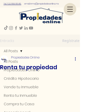
Tel. 722 556 55 85.
email.
inmo@propiedadesonline..mx
Entrada
Regístrate
All Posts
Propiedades Online
All Posts
Renta tu propiedad
Propiedades Online
Crédito Hipotecario
Vende tu Inmueble
Renta tu Inmueble
Compra tu Casa