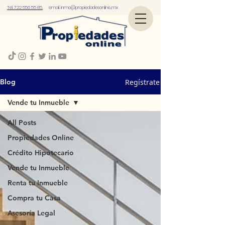
Tel. 722 556 55 85.
email.
inmo@propiedadesonline..mx
Regístrate
Blog
Vende tu Inmueble
All Posts
Propiedades Online
Crédito Hipotecario
Vende tu Inmueble
Renta tu Inmueble
Compra tu Casa
Asesoría Legal