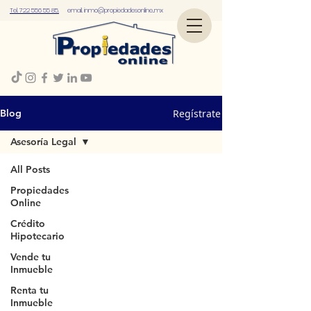
Tel. 722 556 55 85.
email.
inmo@propiedadesonline..mx
Regístrate
Blog
Asesoría Legal
All Posts
Propiedades
Online
Crédito
Hipotecario
Vende tu
Inmueble
Renta tu
Inmueble