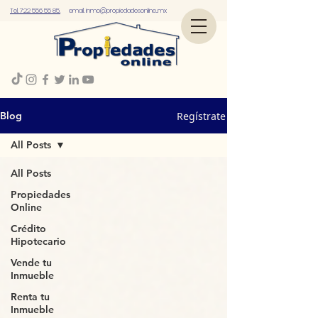
Tel. 722 556 55 85.
email.
inmo@propiedadesonline..mx
Regístrate
Blog
All Posts
All Posts
Propiedades
Online
Crédito
Hipotecario
Vende tu
Inmueble
Renta tu
Inmueble